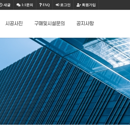
새글
1:1문의
FAQ
로그인
회원가입
시공사진
구매및시설문의
공지사항