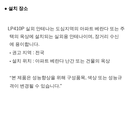
● 설치 장소
LP410P
실외
안테나는
도심지역의
아파트
베란다
또는
주
택의
옥상에
설치되는
실외용
안테나이며
,
장거리
수신
에
용이합니다
.
-
권고
지역
:
전국
-
설치
위치
:
아파트
베란다
난간
또는
건물의
옥상
“
본
제품은
성능향상을
위해
구성품목
,
색상
또는
성능규
격이
변경될
수
있습니다
.”