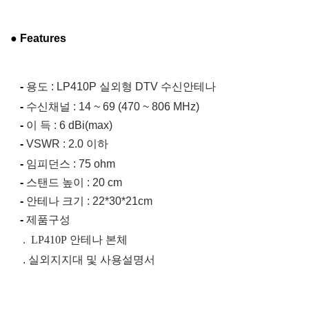
●
Features
-
용도
: LP410P
실외형
DTV
수신안테나
-
수신채널
: 14 ~ 69 (470 ~ 806 MHz)
-
이
득
: 6 dBi(max)
-
VSWR : 2.0
이하
-
임피던스
: 75 ohm
-
스탠드
높이
: 20 cm
-
안테나
크기
: 22*30*21cm
-
제품구성
. LP410P
안테나
본체
.
실외지지대
및
사용설명서