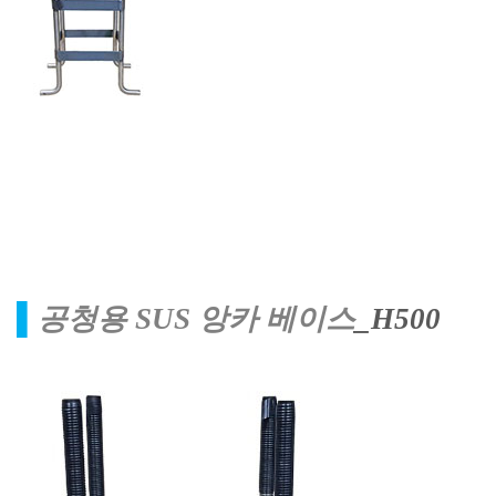
▌
공청용
SUS
앙카 베이스
_H500