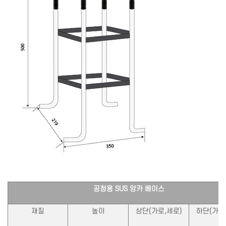
공청용 SUS 앙카 베이스
재질
높이
상단(가로,세로)
하단(가로