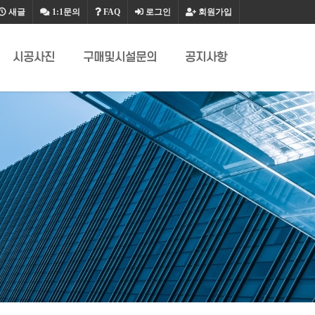
새글
1:1문의
FAQ
로그인
회원가입
시공사진
구매및시설문의
공지사항