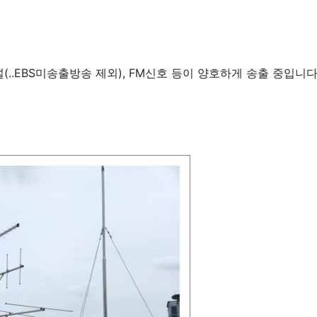
널(..EBS미송출방송 제외), FM신호 등이 양호하게 송출 중입니다