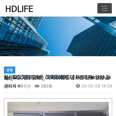
공청
지상파디지털방송용 리모듈레이터 ( 8VSB Remodulator_MBC용 ) 교체 _ 기축 아파트 공시청 장비 고장 교체. …
관리자
0건
280회
26-05-28 14:39