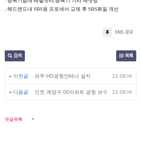
. 증폭기함내 레벨셋터,증폭기 기타 재셋팅
. 헤드엔드내 SBS용 프로세서 교체 후 SBS화질 개선
SNS 공유
검색
목록
이전글
파주 HD공청안테나 설치
22.06.14
다음글
인천 계양구 00아파트 공청 보수
22.06.14
댓글목록