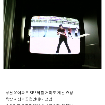
. 부천 00아파트 SBS화질 저하로 개선 요청
. 옥탑 지상파공청안테나 점검