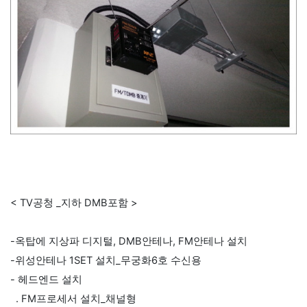
< TV공청 _지하 DMB포함 >
-옥탑에 지상파 디지털, DMB안테나, FM안테나 설치
-위성안테나 1SET 설치_무궁화6호 수신용
- 헤드엔드 설치
. FM프로세서 설치_채널형